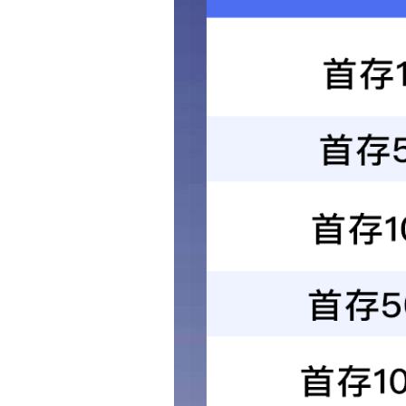
恒神新闻
基层简讯
外部报道
行业信息
在线视频
本报
煤炭
通知公告
出省属企
企业
集团作为
煤电
10