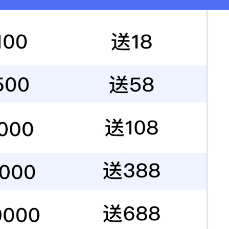
陕西日报 2026年06月01
陕煤集团：稳产增效强
记者 杨晓梅
板块营收同比增加6.55亿元，发电量同比增加3.86亿千瓦时，化
业陕煤集团今年前4个月的发展曲线。
稳则经济稳，企业兴则经济兴。今年以来，陕西省属企业生产经
龙头企业，改革创新、降本增效，在全球能源市场波动的形势下
增产稳供应
多天前，陕西陕煤曹家滩矿业有限公司（以下简称“曹家滩矿业公司