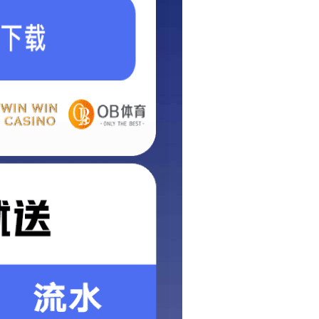
首页
/
新闻中心
/
陕煤新闻
产增效强支撑
 分享到：