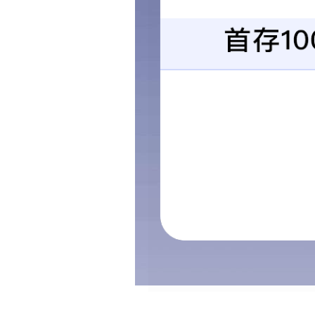
压支架在
“打
李增林说
对于
煤炭
我国能源
“集
产出。”
元。
从全
部分作为
5月
“我
139.