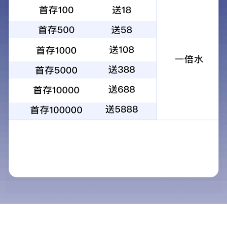
微信二维码
797娱乐下载 © 2007-2020 版权所有
苏ICP备09068808号
地址：江苏省
丹阳市通港路777号（沪宁城际高铁旁）
邮政编码：212314 电话： 400-828-6690 传真：+86-511-86939312
邮箱：
hs@hscarbonfibre.com
群众对党员干部贯彻中央八项规定及其实施细则精神意见建议邮箱：
dangqungongzuobu@hscarbonfibre.com
网监备案:
苏公网安备 32118102000377号
技术支持：
硅峰网络